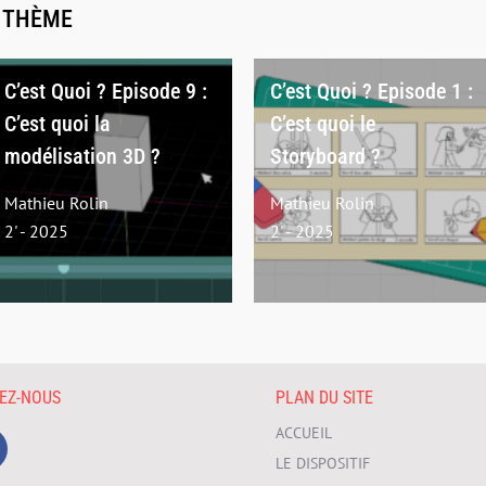
E THÈME
C’est Quoi ? Episode 9 :
C’est Quoi ? Episode 1 :
C’est quoi la
C’est quoi le
modélisation 3D ?
Storyboard ?
Mathieu Rolin
Mathieu Rolin
2' - 2025
2' - 2025
VEZ-NOUS
PLAN DU SITE
ACCUEIL
LE DISPOSITIF