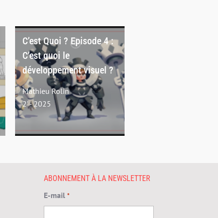
C’est Quoi ? Episode 4 :
C’est quoi le
développement visuel ?
Mathieu Rolin
2' - 2025
ABONNEMENT À LA NEWSLETTER
E-mail
*