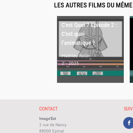
LES AUTRES FILMS DU MÊM
C’est Quoi ? Episode 2 :
C’est quoi
l’animatique ?
Mathieu Rolin
2' - 2025
CONTACT
SUI
Image’Est
2 rue de Nancy
88000 Epinal