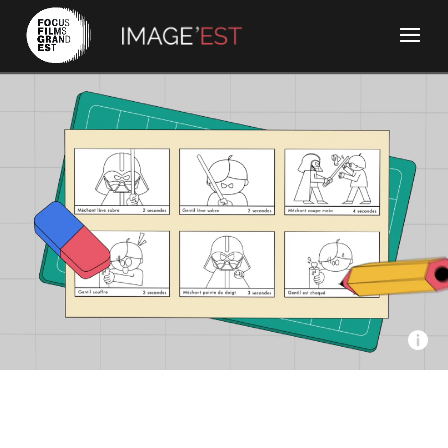
Amopix - C’est Quoi ? Episode 1 : C’est quoi le Storyboard ?
