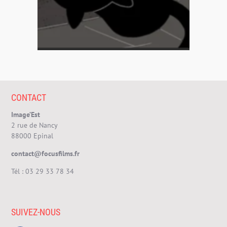
CONTACT
Image’Est
2 rue de Nancy
88000 Epinal
contact@focusfilms.fr
Tél :
03 29 33 78 34
SUIVEZ-NOUS