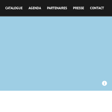
CATALOGUE
AGENDA
PARTENAIRES
PRESSE
CONTACT
, Universcience - Le tardigrade, le survivant de l’extrême
