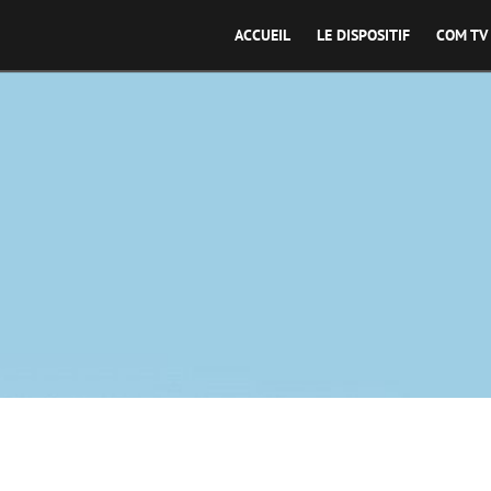
ACCUEIL
LE DISPOSITIF
COM TV
Moonworks Productions, Amopix