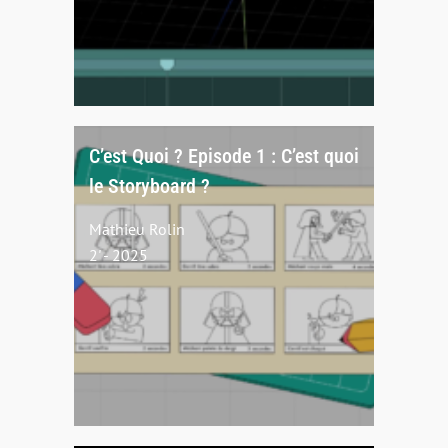
C’est Quoi ? Episode 1 : C’est quoi
le Storyboard ?
Mathieu Rolin
2' - 2025