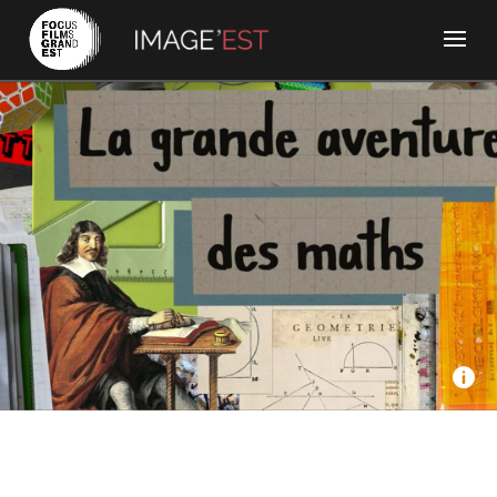
Seppia, avec la participation de France Télévisions, Lumni
et Canal + - La grande aventure des maths
