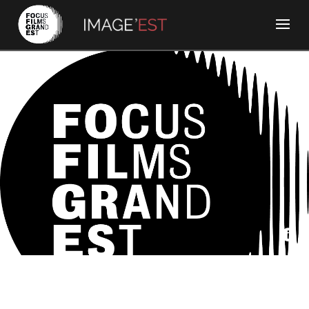
Idfabrik, The kingdom - Georges
