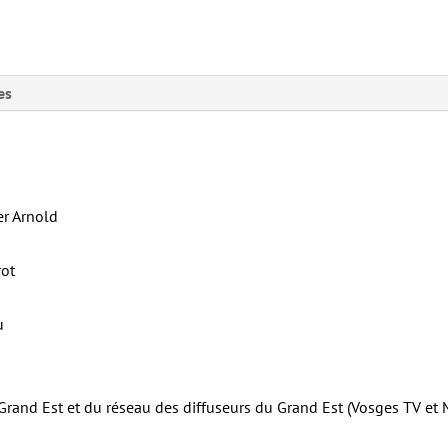
es
er Arnold
rot
u
 Grand Est et du réseau des diffuseurs du Grand Est (Vosges TV et 