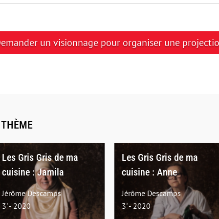
emander un visionnage pour organiser une projecti
E THÈME
Les Gris Gris de ma
Les Gris Gris de ma
cuisine : Jamila
cuisine : Anne
Jérôme Descamps
Jérôme Descamps
3' - 2020
3' - 2020