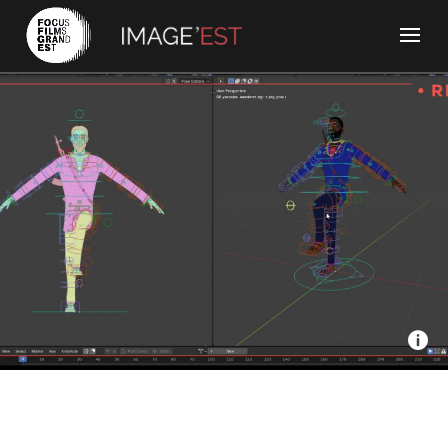
Amopix - C’est Quoi ? Episode 7 : C’est quoi le rig ?
