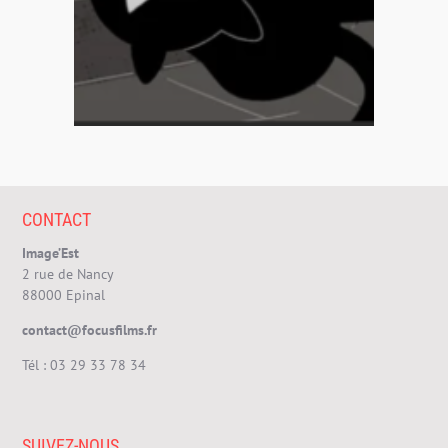
CONTACT
Image’Est
2 rue de Nancy
88000 Epinal
contact@focusfilms.fr
Tél :
03 29 33 78 34
SUIVEZ-NOUS