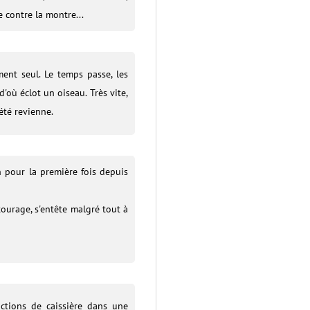
e contre la montre...
ment seul. Le temps passe, les
d'où éclot un oiseau. Très vite,
'été revienne.
n pour la première fois depuis
tourage, s'entête malgré tout à
ctions de caissière dans une