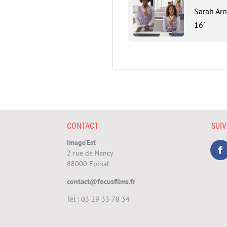
Sarah Ar
16'
CONTACT
SUI
Image’Est
2 rue de Nancy
88000 Epinal
contact@focusfilms.fr
Tél :
03 29 33 78 34