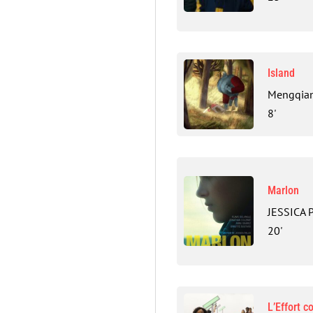
Island
Mengqia
8'
Marlon
JESSICA 
20'
L’Effort 