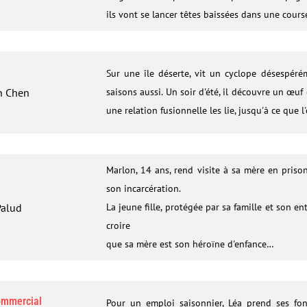
ils vont se lancer têtes baissées dans une cours
Sur une île déserte, vit un cyclope désespéré
n Chen
saisons aussi. Un soir d'été, il découvre un œuf 
une relation fusionnelle les lie, jusqu'à ce que l
Marlon, 14 ans, rend visite à sa mère en priso
son incarcération.
Palud
La jeune fille, protégée par sa famille et son en
croire
que sa mère est son héroïne d'enfance…
commercial
Pour un emploi saisonnier, Léa prend ses fon