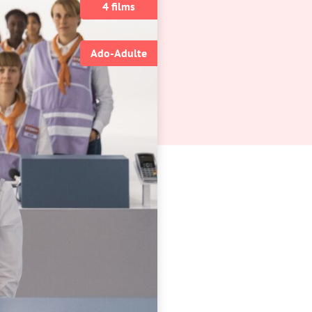
4 films
Ado-Adulte