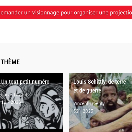
emander un visionnage pour organiser une projecti
E THÈME
Un tout petit numéro
Louis Schittly, de terre
et de guerre
Lucas Lavault
12' - 2023
Vincent Froehly
52' - 2023