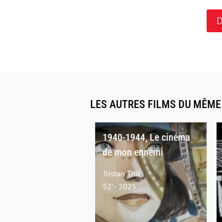
D
LES AUTRES FILMS DU MÊM
1940-1944, Le cinéma
de mon ennemi
Tristan Thil
52' - 2025