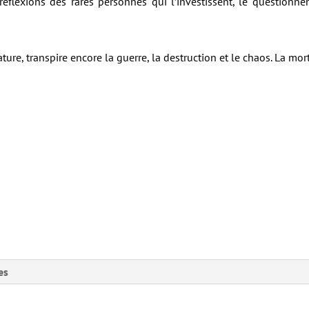
réflexions des rares personnes qui l’investissent, le questionnent,
ure, transpire encore la guerre, la destruction et le chaos. La mor
es