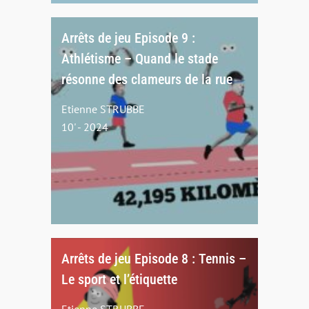
Arrêts de jeu Episode 9 :
Athlétisme – Quand le stade
résonne des clameurs de la rue
Etienne STRUBBE
10' - 2024
Arrêts de jeu Episode 8 : Tennis –
Le sport et l’étiquette