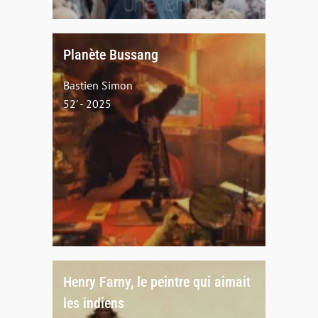
Planète Bussang
Bastien Simon
52' - 2025
Henry Farny, le peintre qui aimait
les indiens