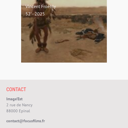
Vincent Froehly
52' - 2025
CONTACT
Image’Est
2 rue de Nancy
88000 Epinal
contact@focusfilms.fr