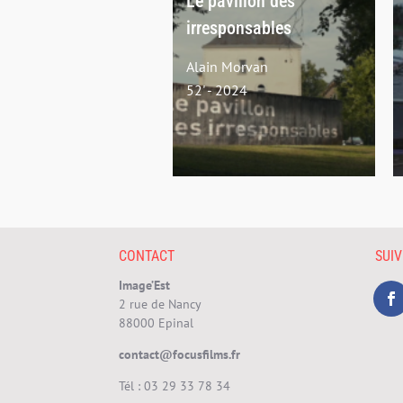
Le pavillon des
irresponsables
Alain Morvan
52' - 2024
CONTACT
SUI
Image’Est
2 rue de Nancy
88000 Epinal
contact@focusfilms.fr
Tél :
03 29 33 78 34