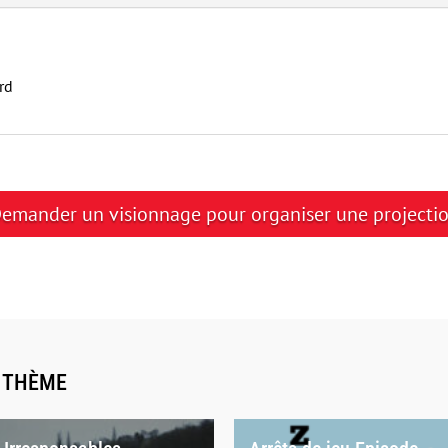
rd
emander un visionnage pour organiser une projecti
E THÈME