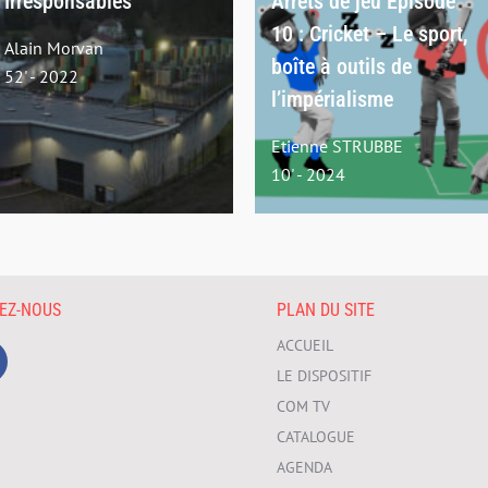
Irresponsables
Arrêts de jeu Episode
10 : Cricket – Le sport,
Alain Morvan
boîte à outils de
52' - 2022
l’impérialisme
Etienne STRUBBE
10' - 2024
VEZ-NOUS
PLAN DU SITE
ACCUEIL
LE DISPOSITIF
COM TV
CATALOGUE
AGENDA