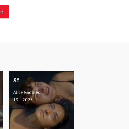
on
XY
Alice Gadbled
19' - 2025