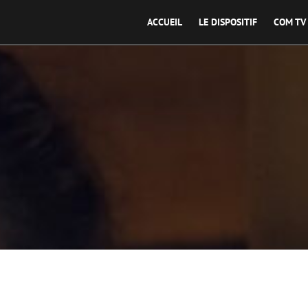
ACCUEIL
LE DISPOSITIF
COM TV
Productions / Wasabi Production / Antoinette Production / Polych