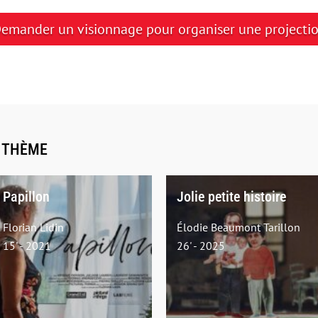
emander un visionnage pour organiser une projecti
E THÈME
Papillon
Jolie petite histoire
Florian Lidin
Élodie Beaumont Tarillon
15' - 2021
26' - 2025