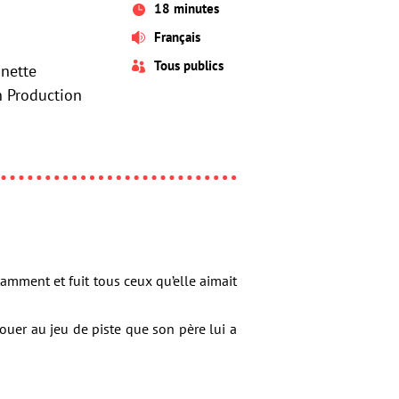
18 minutes

Français

Tous publics

inette
n Production
itamment et fuit tous ceux qu’elle aimait
ouer au jeu de piste que son père lui a