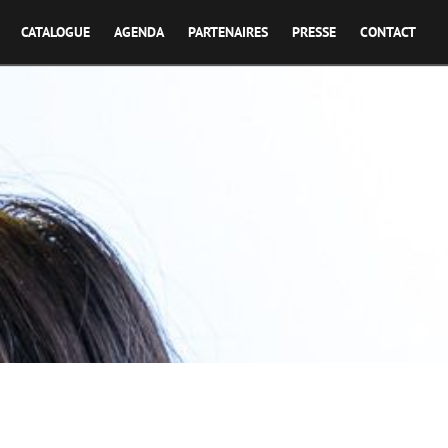
CATALOGUE
AGENDA
PARTENAIRES
PRESSE
CONTACT
h' / en coproduction avec Adami et Kissfilms - Nos urgences
