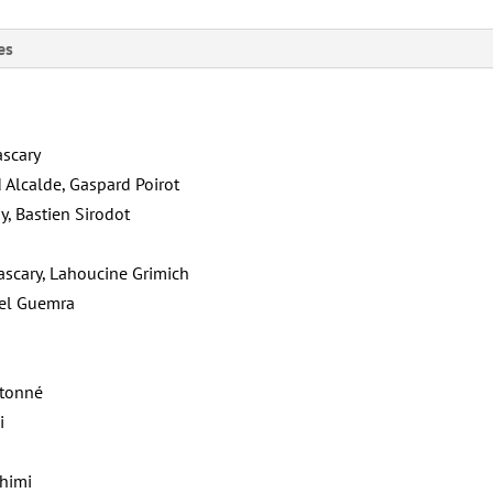
es
ascary
d Alcalde, Gaspard Poirot
y, Bastien Sirodot
ascary, Lahoucine Grimich
mel Guemra
atonné
i
chimi