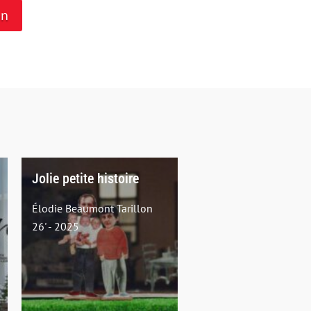
on
Jolie petite histoire
Élodie Beaumont Tarillon
26' - 2025