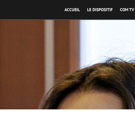
ACCUEIL
LE DISPOSITIF
COM TV
DACP - De l'Autre Côté du Périp