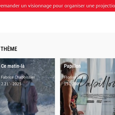
emander un visionnage pour organiser une projecti
E THÈME
Ce matin-là
Papillon
Fabrice Chaboissier
Florian Lidin
2.21' - 2025
15' - 2021