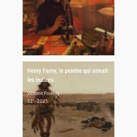
Henry Farny, le peintre qui aimait
les indiens
Vincent Froehly
52' - 2025