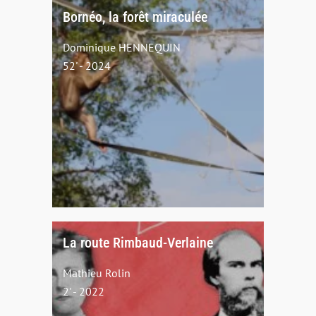
Bornéo, la forêt miraculée
Dominique HENNEQUIN
52' - 2024
La route Rimbaud-Verlaine
Mathieu Rolin
2' - 2022