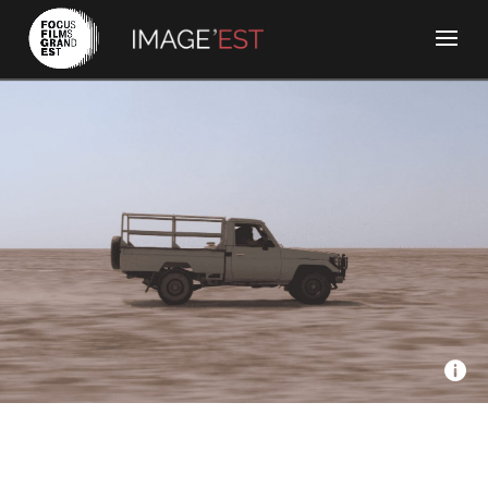
Seppia, Les Films diu passage, CCM, SWR, ARTE - Les
hommes du désert
