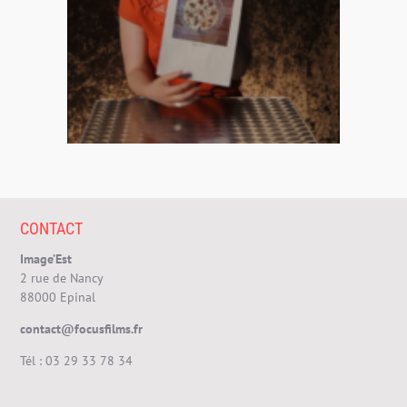
CONTACT
Image’Est
2 rue de Nancy
88000 Epinal
contact@focusfilms.fr
Tél :
03 29 33 78 34