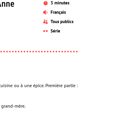
 Anne
3 minutes

Français

Tous publics

Série

isine ou à une épice. Première partie :
sa grand-mère.