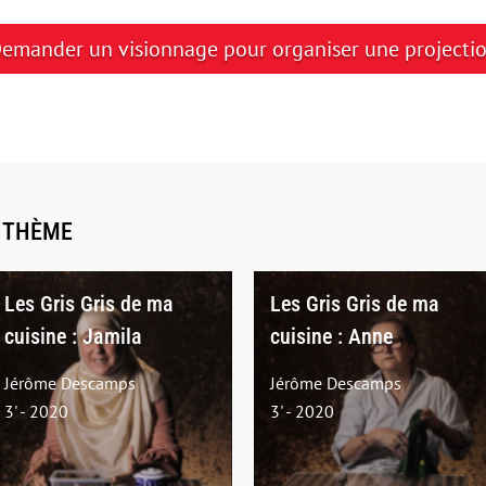
emander un visionnage pour organiser une projecti
E THÈME
Les Gris Gris de ma
Les Gris Gris de ma
cuisine : Jamila
cuisine : Anne
Jérôme Descamps
Jérôme Descamps
3' - 2020
3' - 2020