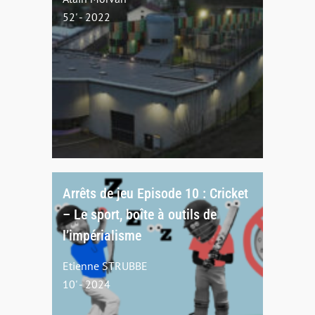
52' - 2022
Arrêts de jeu Episode 10 : Cricket
– Le sport, boîte à outils de
l’impérialisme
Etienne STRUBBE
10' - 2024