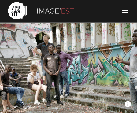
Overlap Films, France Televisions, ViàVosges - Les enfants
des planches
