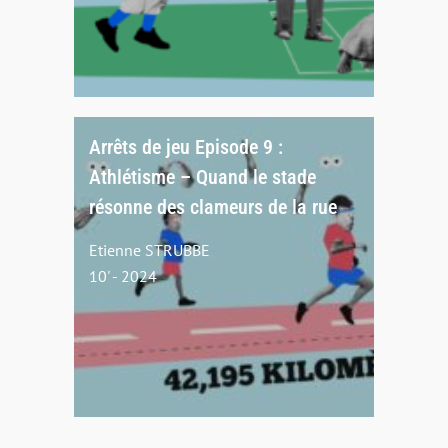
Arrêts de jeu Episode 9 :
Athlétisme – Quand le stade
résonne des clameurs de la rue
Etienne STRUBBE
10' - 2024