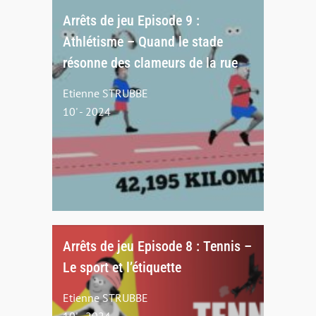
Arrêts de jeu Episode 9 :
Athlétisme – Quand le stade
résonne des clameurs de la rue
Etienne STRUBBE
10' - 2024
Arrêts de jeu Episode 8 : Tennis –
Le sport et l’étiquette
Etienne STRUBBE
10' - 2024