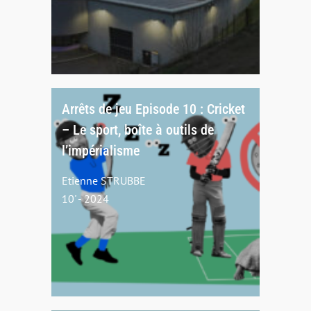
Arrêts de jeu Episode 10 : Cricket
– Le sport, boîte à outils de
l’impérialisme
Etienne STRUBBE
10' - 2024