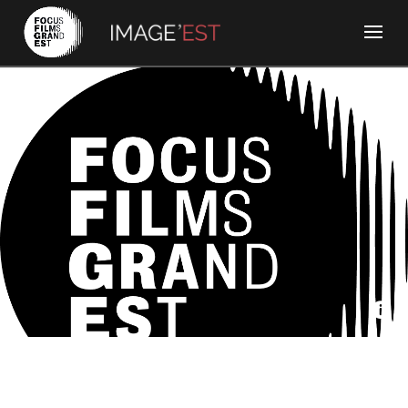
Ere Production, France Télévisions - Le mystère hérisson
