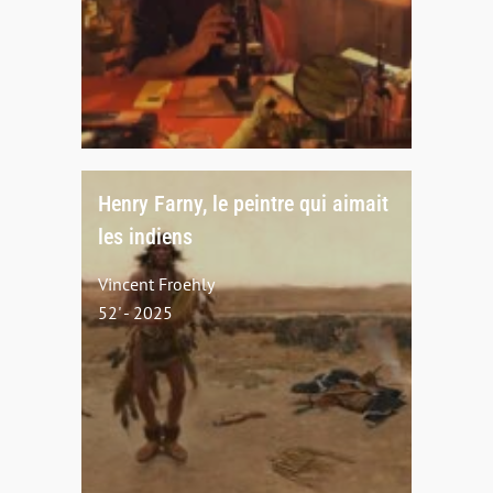
Henry Farny, le peintre qui aimait
les indiens
Vincent Froehly
52' - 2025