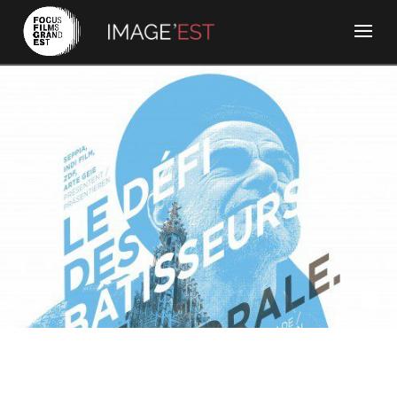
Seppia films, Indi Film, CFRT Productions (Comité Français
de Radio Télévision), ZDF (Zweites Deutsches Fernsehen),
ARTE GEIE - Le défi des batisseurs (La cathédrale de
Strasbourg)
