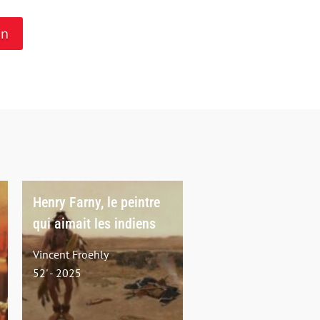
on
Henry Farny, le peintre
qui aimait les indiens
Vincent Froehly
52' - 2025