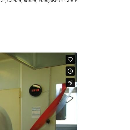
l, Gaëtan, Adrien, Françoise et Carole