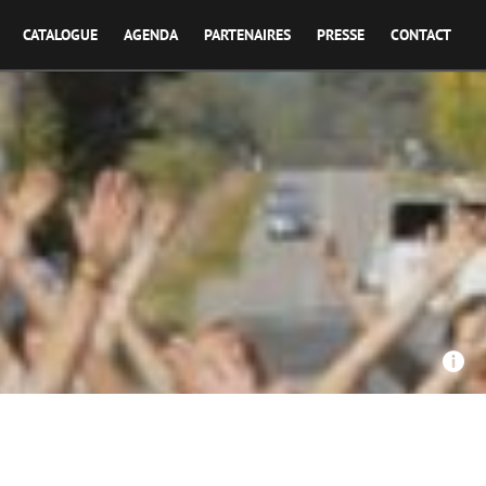
CATALOGUE
AGENDA
PARTENAIRES
PRESSE
CONTACT
voeu, Les Films du Tilleuls , FRANCE3 BFC - La part de rêve
