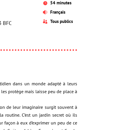
54 minutes

Français

Tous publics

E3 BFC
uotidien dans un monde adapté à leurs
i les protège mais laisse peu de place à
sion de leur imaginaire surgit souvent à
routine. C’est un jardin secret où ils
eur façon à eux d’exprimer un peu de ce