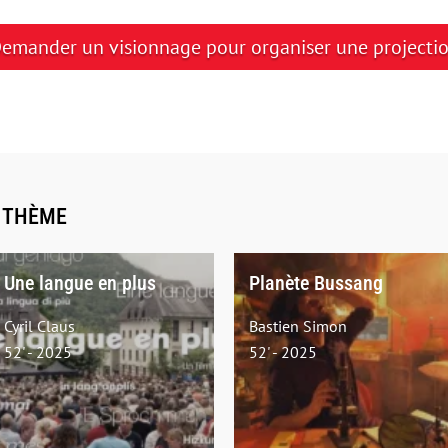
emander un visionnage pour organiser une projecti
E THÈME
Une langue en plus
Planète Bussang
Cyril Claus
Bastien Simon
52' - 2025
52' - 2025