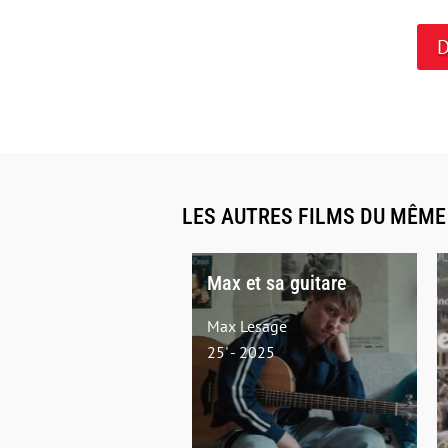
D
LES AUTRES FILMS DU MÊM
Max et sa guitare
Max Lesage
25' - 2025