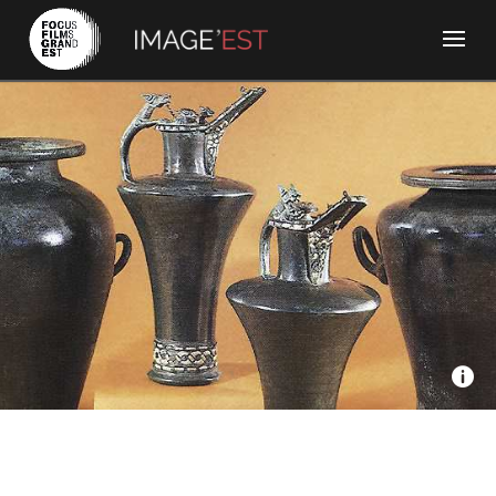
Cerigo Films, Via Mirabelle TV, Vosges Télévision Images
Plus, Alsace 20 - La Moselle celtique ou la rocambolesque
histoire des vases de Yutz
