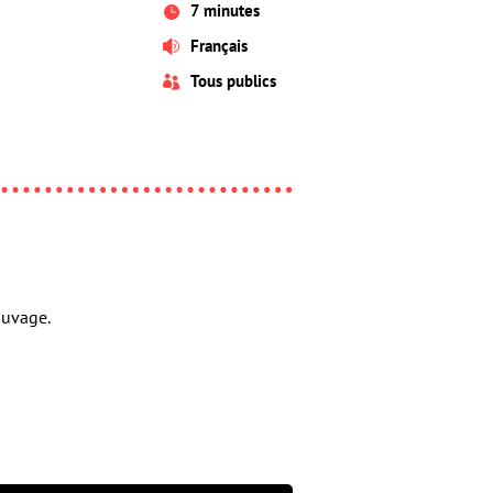
7 minutes

Français

Tous publics

auvage.