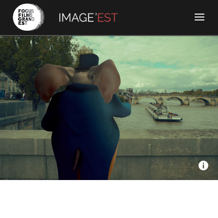
Infini Productions, La Clairière Ouest, France TV - Grandville
ou l’art de singer le monde
