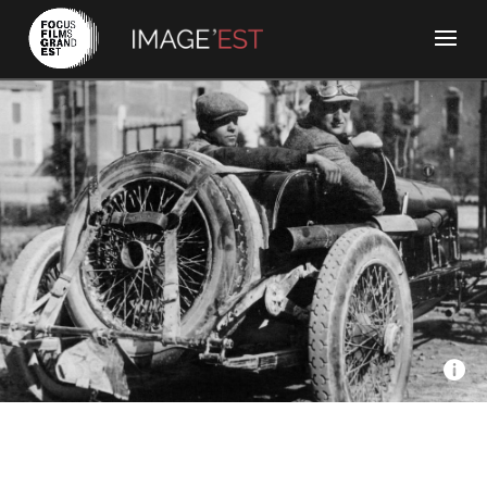
Seppia, Zenit Arti Audiovisive, Arte GEIE - Enzo Ferrari –
L’homme en rouge (le rouge et le noir)
