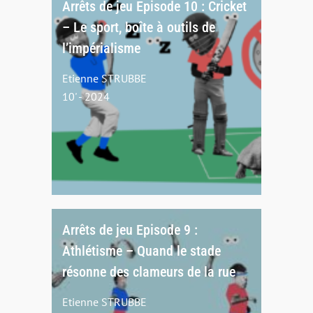
Arrêts de jeu Episode 10 : Cricket
– Le sport, boîte à outils de
l’impérialisme
Etienne STRUBBE
10' - 2024
Arrêts de jeu Episode 9 :
Athlétisme – Quand le stade
résonne des clameurs de la rue
Etienne STRUBBE