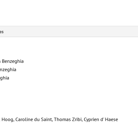
es
m Benzeghia
enzeghia
eghia
Hoog, Caroline du Saint, Thomas Zribi, Cyprien d' Haese