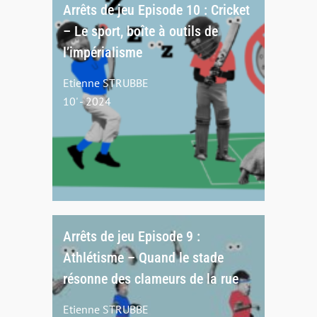
Arrêts de jeu Episode 10 : Cricket
– Le sport, boîte à outils de
l’impérialisme
Etienne STRUBBE
10' - 2024
Arrêts de jeu Episode 9 :
Athlétisme – Quand le stade
résonne des clameurs de la rue
Etienne STRUBBE