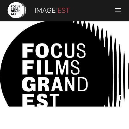
Dora Films, Alsace 20, France 3 Alsace - Emmène-moi
