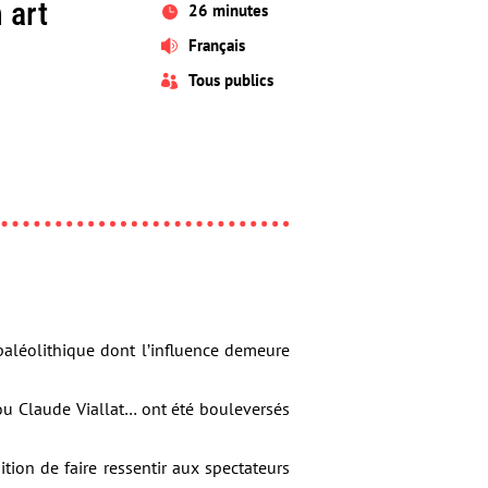
 art
26 minutes

Français

Tous publics

 paléolithique dont l’influence demeure
 ou Claude Viallat… ont été bouleversés
tion de faire ressentir aux spectateurs