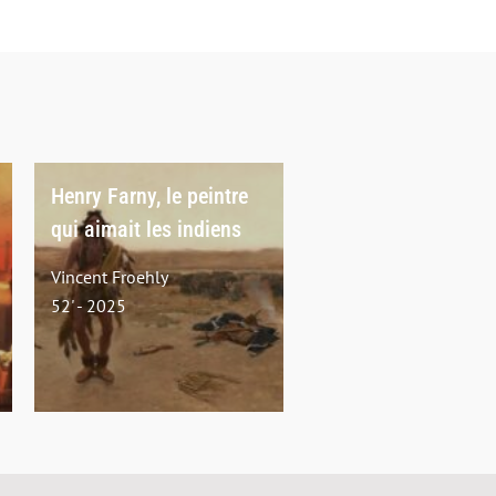
Henry Farny, le peintre
qui aimait les indiens
Vincent Froehly
52' - 2025