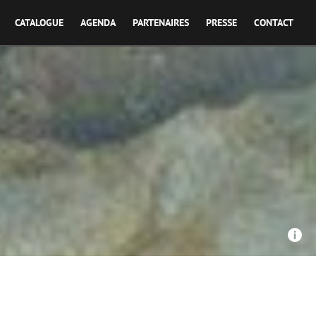
CATALOGUE
AGENDA
PARTENAIRES
PRESSE
CONTACT
De cro-magnon à Soulages, un art préhistorique contemporain
