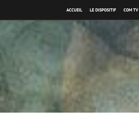
ACCUEIL
LE DISPOSITIF
COM TV
Un Film à la Patte, l'Envol, France Télévisions - 