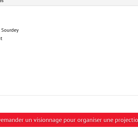
es
s Sourdey
t
emander un visionnage pour organiser une projecti