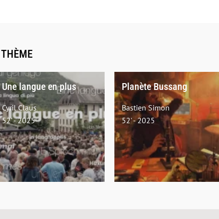
E THÈME
Une langue en plus
Planète Bussang
Cyril Claus
Bastien Simon
52' - 2025
52' - 2025