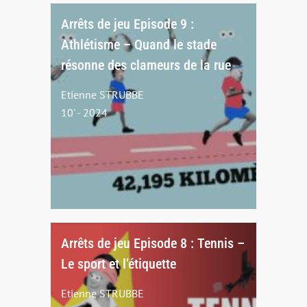
Arrêts de jeu Episode 9 :
Athlétisme – Quand le stade
résonne des clameurs de la rue
Etienne STRUBBE
10' - 2024
Arrêts de jeu Episode 8 : Tennis –
Le sport et l’étiquette
Etienne STRUBBE