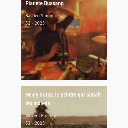
Planète Bussang
Bastien Simon
52' - 2025
Henry Farny, le peintre qui aimait
les indiens
Vincent Froehly
52' - 2025