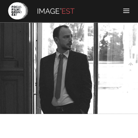
3615 Films - Cavalerie
