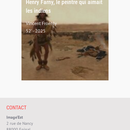
Henry Farny, le peintre qui aimait
les indiens
Vincent Froehly
52' - 2025
CONTACT
Image’Est
2 rue de Nancy
88000 Epinal