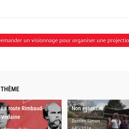
emander un visionnage pour organiser une projecti
E THÈME
La route Rimbaud-
Non essentiel
Verlaine
Bastien Simon
64' - 2024