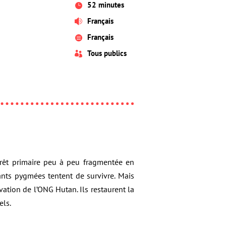
52 minutes

Français

Français

Tous publics

orêt primaire peu à peu fragmentée en
ants pygmées tentent de survivre. Mais
ation de l’ONG Hutan. Ils restaurent la
els.