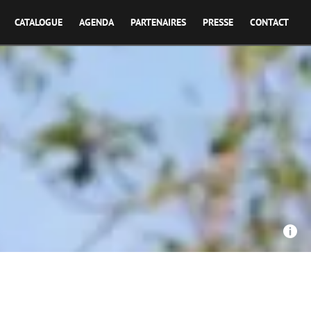
CATALOGUE
AGENDA
PARTENAIRES
PRESSE
CONTACT
Nomades, ARTE G.E.I.E. - Bornéo, la forêt miraculée
