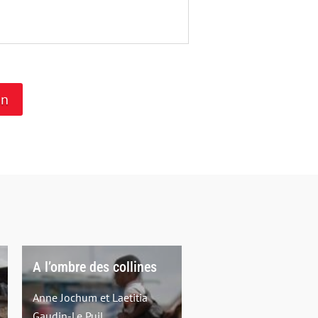
on
A l’ombre des collines
Anne Jochum et Laetitia
Gaudin-Le Puil