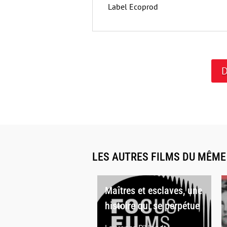
Label Ecoprod
D
LES AUTRES FILMS DU MÊM
Maîtres et esclaves, une
histoire qui se perpétue