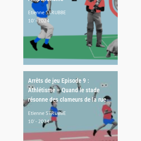
Etienne STRUBBE
10' - 2024
Arrêts de jeu Episode 9 :
Athlétisme – Quand le stade
résonne des clameurs de la rue
Etienne STRUBBE
10' - 2024