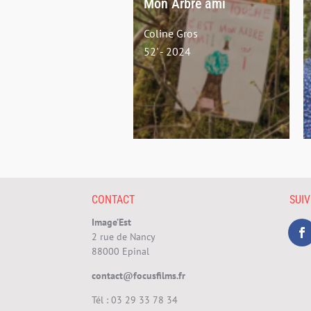
Mon Arbre ami
Coline Gros
52' - 2024
CONTACT
SUI
Image’Est
2 rue de Nancy
88000 Epinal
contact@focusfilms.fr
Tél :
03 29 33 78 34