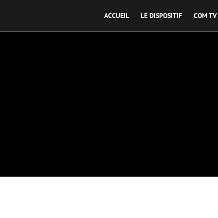
ACCUEIL
LE DISPOSITIF
COM TV
Médias Création Reche