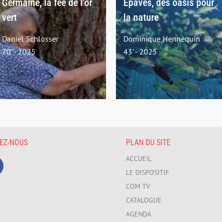
Germaine, la fée de l’or
Épaves, des oasis pour
vert
la nature
Daniel Schlosser
Dominique Hennequin
70' - 2025
43' - 2025
VEZ-NOUS
PLAN DU SITE
ACCUEIL
LE DISPOSITIF
COM TV
CATALOGUE
AGENDA