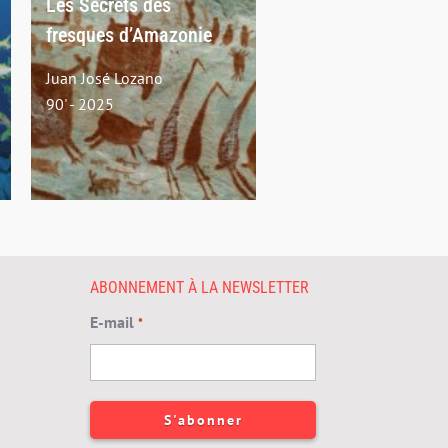
Les Secrets des
fresques d’Amazonie
Juan José Lozano
90' - 2025
ABONNEMENT À LA NEWSLETTER
E-mail
*