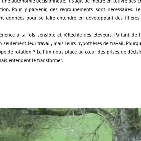
une autonomie décisionnelle. Il s’agit de mettre en œuvre des ch
on. Pour y parvenir, des regroupements sont nécessaires. Le 
nt données pour se faire entendre en développant des filières,
érience à la fois sensible et réfléchie des éleveurs. Partant de
 seulement leur travail, mais leurs hypothèses de travail. Pourquoi
ype de rotation ? Le film nous place au cœur des prises de décisi
mais entendent le transformer.