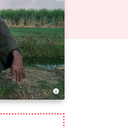
o Films - Je suis le peuple
