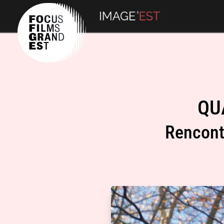
QU
Rencont