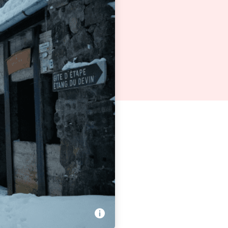
ET, Vosges TV - Priscille
