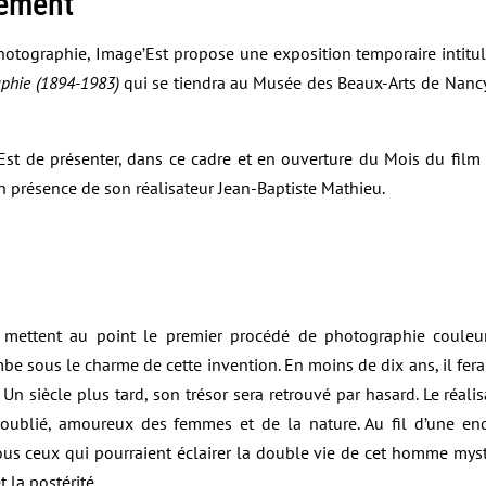
nement
photographie, Image’Est propose une exposition temporaire intitu
aphie (1894-1983)
qui se tiendra au Musée des Beaux-Arts de Nancy
st de présenter, dans ce cadre et en ouverture du Mois du film
en présence de son réalisateur Jean-Baptiste Mathieu.
e mettent au point le premier procédé de photographie couleu
mbe sous le charme de cette invention. En moins de dix ans, il fera
Un siècle plus tard, son trésor sera retrouvé par hasard. Le réalis
e oublié, amoureux des femmes et de la nature. Au fil d’une enqu
ous ceux qui pourraient éclairer la double vie de cet homme mys
t la postérité.