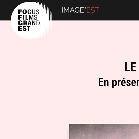
LE
En prése