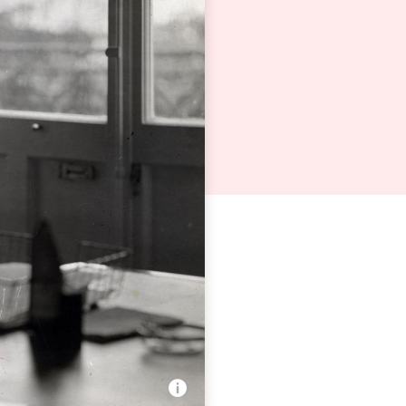
e père discret de l’Europe
