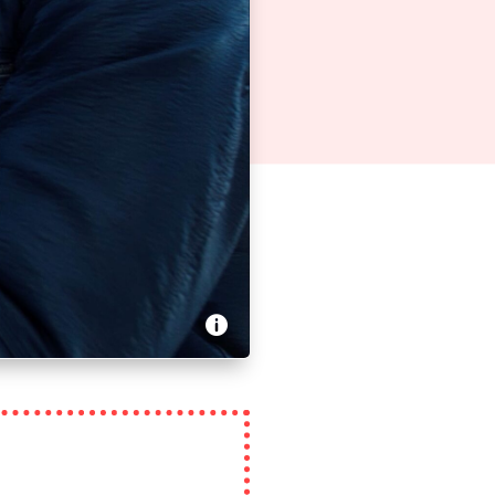
n - Des hortensias en hiver
