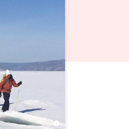
kal, au-delà de la lumière
