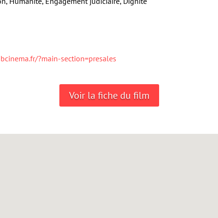
tion, Humanité, Engagement judiciaire, Dignité
ubcinema.fr/?main-section=presales
Voir la fiche du film